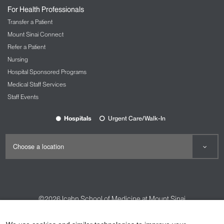
For Health Professionals
Transfer a Patient
Mount Sinai Connect
Refer a Patient
Nursing
Hospital Sponsored Programs
Medical Staff Services
Staff Events
Hospitals
Urgent Care/Walk-In
©2026
Icahn School of Medicine at Mount Sinai
Contact Us
Careers
Terms & Conditions
Privacy Policy