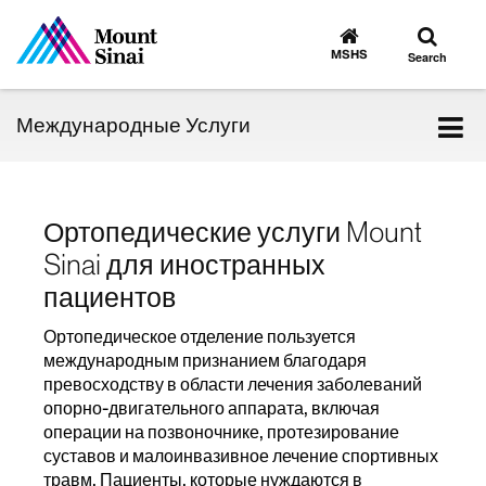
Toggle
Go
to
search
MSHS
Search
MSHS
Home
Tog
Международные Услуги
nav
Ортопедические услуги Mount
Sinai для иностранных
пациентов
Ортопедическое отделение пользуется
международным признанием благодаря
превосходству в области лечения заболеваний
опорно-двигательного аппарата, включая
операции на позвоночнике, протезирование
суставов и малоинвазивное лечение спортивных
травм. Пациенты, которые нуждаются в