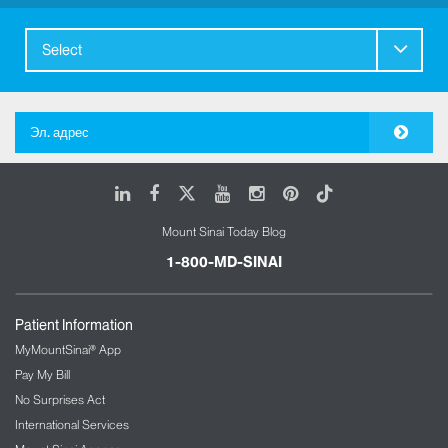
Select
Эл. адрес
LinkedIn
Facebook
X
Youtube
Instagram
Pinterest
Tiktok
Mount Sinai Today Blog
1-800-MD-SINAI
Patient Information
MyMountSinai® App
Pay My Bill
No Surprises Act
International Services