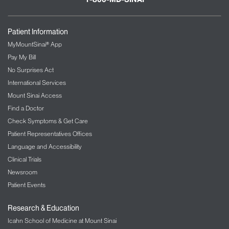
Patient Information
MyMountSinai® App
Pay My Bill
No Surprises Act
International Services
Mount Sinai Access
Find a Doctor
Check Symptoms & Get Care
Patient Representatives Offices
Language and Accessibility
Clinical Trials
Newsroom
Patient Events
Research & Education
Icahn School of Medicine at Mount Sinai