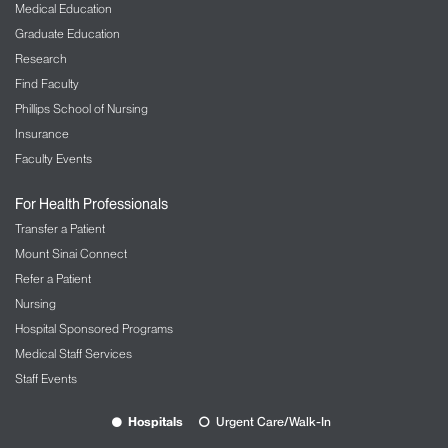
Medical Education
Graduate Education
Research
Find Faculty
Phillips School of Nursing
Insurance
Faculty Events
For Health Professionals
Transfer a Patient
Mount Sinai Connect
Refer a Patient
Nursing
Hospital Sponsored Programs
Medical Staff Services
Staff Events
Hospitals
Urgent Care/Walk-In