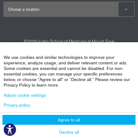
©2026
Icahn School of Medicine at Mount Sinai
Contact Us
Careers
Terms & Conditions
Privacy Policy
We use cookies and similar technologies to improve your
HIPAA Privacy Practices
Compliance
experience, analyze usage, and deliver relevant content or ads.
Some cookies are essential and cannot be disabled. For non-
Non-Discrimination Notice
Patient Responsibilities
essential cookies, you can manage your specific preferences
below, or choose "Agree to all" or “Decline all.” Please review our
Price Transparency
Vendors
Accessibility
Privacy Policy to learn more.
Adjust cookie settings
Privacy policy
Agree to all
Decline all