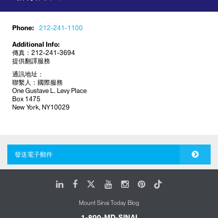
Phone:
212-241-1100
Additional Info:
傳真：212-241-3694
提供翻譯服務
通訊地址：
聯繫人：國際服務
One Gustave L. Levy Place
Box 1475
New York, NY10029
發送電子郵件
LinkedIn
Facebook
X
Youtube
Instagram
Pinterest
Tiktok
Mount Sinai Today Blog
1-800-MD-SINAI