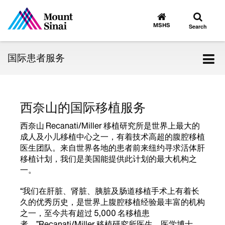
Toggle
Go
to
search
MSHS
Search
MSHS
Home
Tog
国际患者服务
nav
西奈山的国际移植服务
西奈山 Recanati/Miller 移植研究所是世界上最大的
成人及小儿移植中心之一，有着技术高超的腹腔移植
医生团队。来自世界各地的患者前来纽约寻求活体肝
移植计划，我们是美国能提供此计划的最大机构之
一。
“我们在肝脏、肾脏、胰脏及肠道移植手术上有着长
久的优秀历史，是世界上腹腔移植经验最丰富的机构
之一，至今共有超过 5,000 名移植患
者，”Recanati/Miller 移植研究所医生、医学博士