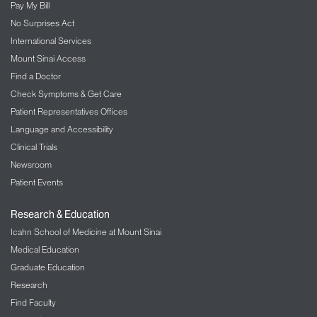
Pay My Bill
No Surprises Act
International Services
Mount Sinai Access
Find a Doctor
Check Symptoms & Get Care
Patient Representatives Offices
Language and Accessibility
Clinical Trials
Newsroom
Patient Events
Research & Education
Icahn School of Medicine at Mount Sinai
Medical Education
Graduate Education
Research
Find Faculty