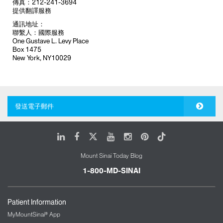
傳真：212-241-3694
提供翻譯服務
通訊地址：
聯繫人：國際服務
One Gustave L. Levy Place
Box 1475
New York, NY10029
發送電子郵件
LinkedIn
Facebook
X
Youtube
Instagram
Pinterest
Tiktok
Mount Sinai Today Blog
1-800-MD-SINAI
Patient Information
MyMountSinai® App