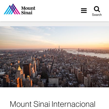
Tog
Toggle
sea
navigatio
Search
Mount Sinai Internacional