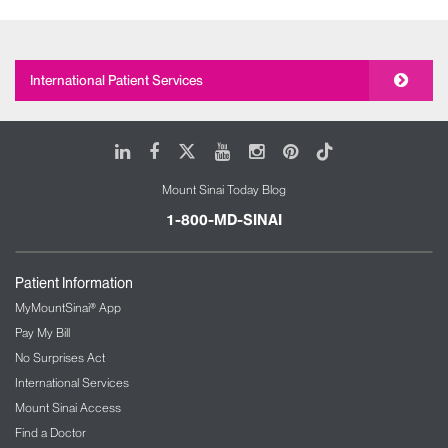
International Patient Services
LinkedIn
Facebook
X
Youtube
Instagram
Pinterest
Tiktok
Mount Sinai Today Blog
1-800-MD-SINAI
Patient Information
MyMountSinai® App
Pay My Bill
No Surprises Act
International Services
Mount Sinai Access
Find a Doctor