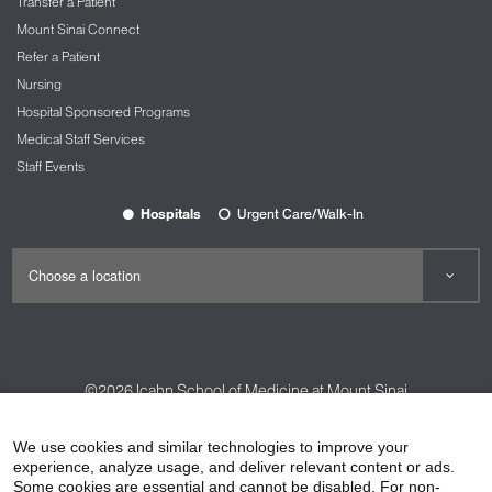
Transfer a Patient
Mount Sinai Connect
Refer a Patient
Nursing
Hospital Sponsored Programs
Medical Staff Services
Staff Events
Hospitals
Urgent Care/Walk-In
©2026
Icahn School of Medicine at Mount Sinai
Contact Us
Careers
Terms & Conditions
Privacy Policy
We use cookies and similar technologies to improve your
HIPAA Privacy Practices
Compliance
experience, analyze usage, and deliver relevant content or ads.
Some cookies are essential and cannot be disabled. For non-